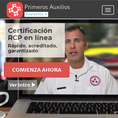
Primeros Auxilios
Togg
Avanzados
navig
Certificación
RCP en línea
Rápido, acreditado,
garantizado
COMIENZA AHORA
Ver Intro