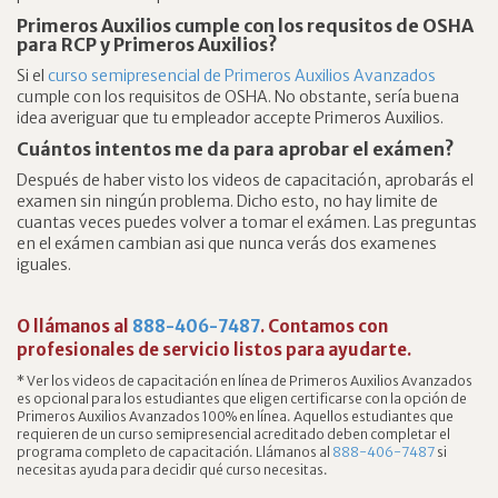
Primeros Auxilios cumple con los requsitos de OSHA
para RCP y Primeros Auxilios?
Si el
curso semipresencial de Primeros Auxilios Avanzados
cumple con los requisitos de OSHA. No obstante, sería buena
idea averiguar que tu empleador accepte Primeros Auxilios.
Cuántos intentos me da para aprobar el exámen?
Después de haber visto los videos de capacitación, aprobarás el
examen sin ningún problema. Dicho esto, no hay limite de
cuantas veces puedes volver a tomar el exámen. Las preguntas
en el exámen cambian asi que nunca verás dos examenes
iguales.
O llámanos al
888-406-7487
. Contamos con
profesionales de servicio listos para ayudarte.
* Ver los videos de capacitación en línea de Primeros Auxilios Avanzados
es opcional para los estudiantes que eligen certificarse con la opción de
Primeros Auxilios Avanzados 100% en línea. Aquellos estudiantes que
requieren de un curso semipresencial acreditado deben completar el
programa completo de capacitación. Llámanos al
888-406-7487
si
necesitas ayuda para decidir qué curso necesitas.